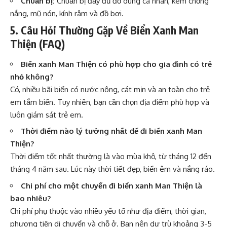
Chuẩn bị:
Chuẩn bị đầy đủ đồ dùng cá nhân, kem chống
nắng, mũ nón, kính râm và đồ bơi.
5. Câu Hỏi Thường Gặp Về Biển Xanh Man
Thiện (FAQ)
Biển xanh Man Thiện có phù hợp cho gia đình có trẻ
nhỏ không?
Có, nhiều bãi biển có nước nông, cát mịn và an toàn cho trẻ
em tắm biển. Tuy nhiên, bạn cần chọn địa điểm phù hợp và
luôn giám sát trẻ em.
Thời điểm nào lý tưởng nhất để đi biển xanh Man
Thiện?
Thời điểm tốt nhất thường là vào mùa khô, từ tháng 12 đến
tháng 4 năm sau. Lúc này thời tiết đẹp, biển êm và nắng ráo.
Chi phí cho một chuyến đi biển xanh Man Thiện là
bao nhiêu?
Chi phí phụ thuộc vào nhiều yếu tố như địa điểm, thời gian,
phương tiện di chuyển và chỗ ở. Bạn nên dự trù khoảng 3-5