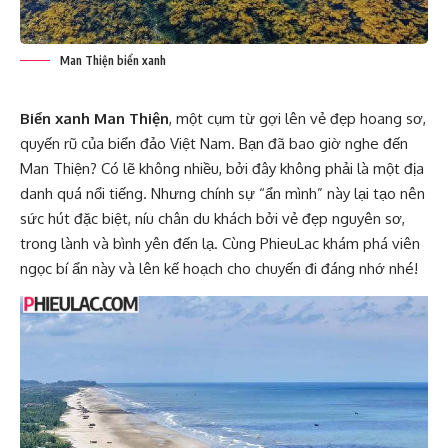
Man Thiện biển xanh
Biển xanh Man Thiện
, một cụm từ gợi lên vẻ đẹp hoang sơ,
quyến rũ của biển đảo Việt Nam. Bạn đã bao giờ nghe đến
Man Thiện? Có lẽ không nhiều, bởi đây không phải là một địa
danh quá nổi tiếng. Nhưng chính sự “ẩn mình” này lại tạo nên
sức hút đặc biệt, níu chân du khách bởi vẻ đẹp nguyên sơ,
trong lành và bình yên đến lạ. Cùng PhieuLac khám phá viên
ngọc bí ẩn này và lên kế hoạch cho chuyến đi đáng nhớ nhé!