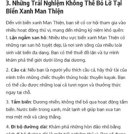
3. Những Trải Nghiệm Không Thể Bỏ Lỡ Tại
Biển Xanh Man Thiện
Đến với biển xanh Man Thiện, bạn sẽ có cơ hội tham gia vào
nhiều hoạt động thú vị, mang đến những kỷ niệm khó quên:
Lặn ngắm san hô:
Nhiều khu vực biển xanh Man Thiện có
những rạn san hô tuyệt đẹp, là nơi sinh sống của nhiều loài
sinh vật biển đa dạng. Bạn có thể thuê đồ lặn và tự mình
khám phá thế giới dưới lòng đại dương.
Câu cá:
Nếu bạn là người yêu thích câu cá, hãy thử tài của
mình trên những chiếc thuyền thúng hoặc thuyền kayak. Bạn
có thể câu được những loại cá tươi ngon và thưởng thức
ngay tại chỗ.
Tắm biển:
Đương nhiên, không thể bỏ qua hoạt động tắm
biển. Nước biển trong xanh, mát lạnh sẽ giúp bạn xua tan
mọi mệt mỏi và căng thẳng.
Đi bộ đường dài:
Khám phá những hòn đảo nhỏ bằng