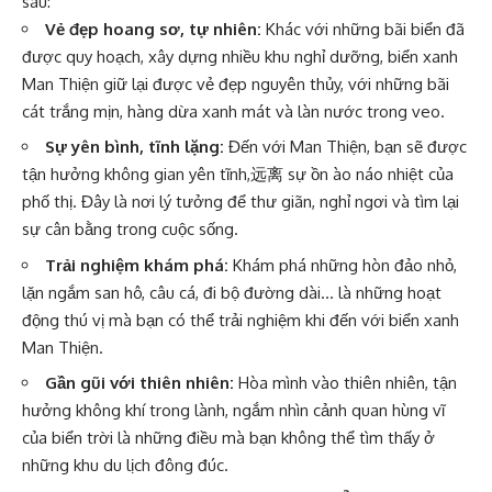
sau:
Vẻ đẹp hoang sơ, tự nhiên:
Khác với những bãi biển đã
được quy hoạch, xây dựng nhiều khu nghỉ dưỡng, biển xanh
Man Thiện giữ lại được vẻ đẹp nguyên thủy, với những bãi
cát trắng mịn, hàng dừa xanh mát và làn nước trong veo.
Sự yên bình, tĩnh lặng:
Đến với Man Thiện, bạn sẽ được
tận hưởng không gian yên tĩnh,远离 sự ồn ào náo nhiệt của
phố thị. Đây là nơi lý tưởng để thư giãn, nghỉ ngơi và tìm lại
sự cân bằng trong cuộc sống.
Trải nghiệm khám phá:
Khám phá những hòn đảo nhỏ,
lặn ngắm san hô, câu cá, đi bộ đường dài… là những hoạt
động thú vị mà bạn có thể trải nghiệm khi đến với biển xanh
Man Thiện.
Gần gũi với thiên nhiên:
Hòa mình vào thiên nhiên, tận
hưởng không khí trong lành, ngắm nhìn cảnh quan hùng vĩ
của biển trời là những điều mà bạn không thể tìm thấy ở
những khu du lịch đông đúc.