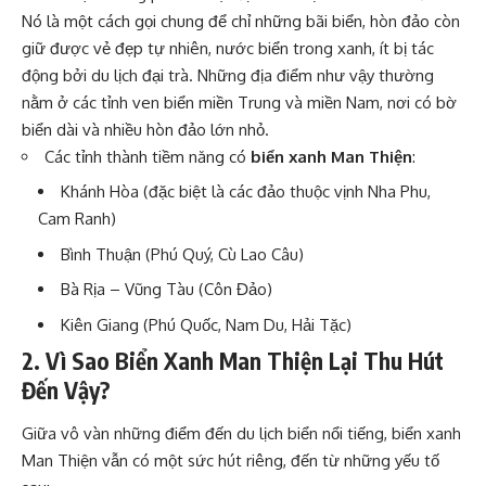
Nó là một cách gọi chung để chỉ những bãi biển, hòn đảo còn
giữ được vẻ đẹp tự nhiên, nước biển trong xanh, ít bị tác
động bởi du lịch đại trà. Những địa điểm như vậy thường
nằm ở các tỉnh ven biển miền Trung và miền Nam, nơi có bờ
biển dài và nhiều hòn đảo lớn nhỏ.
Các tỉnh thành tiềm năng có
biển xanh Man Thiện
:
Khánh Hòa (đặc biệt là các đảo thuộc vịnh Nha Phu,
Cam Ranh)
Bình Thuận (Phú Quý, Cù Lao Câu)
Bà Rịa – Vũng Tàu (Côn Đảo)
Kiên Giang (Phú Quốc, Nam Du, Hải Tặc)
2. Vì Sao Biển Xanh Man Thiện Lại Thu Hút
Đến Vậy?
Giữa vô vàn những điểm đến du lịch biển nổi tiếng, biển xanh
Man Thiện vẫn có một sức hút riêng, đến từ những yếu tố