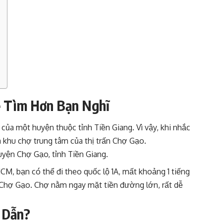
ễ Tìm Hơn Bạn Nghĩ
 của một huyện thuộc tỉnh Tiền Giang. Vì vậy, khi nhắc
à khu chợ trung tâm của thị trấn Chợ Gạo.
uyện Chợ Gạo, tỉnh Tiền Giang.
CM, bạn có thể đi theo quốc lộ 1A, mất khoảng 1 tiếng
n Chợ Gạo. Chợ nằm ngay mặt tiền đường lớn, rất dễ
p Dẫn?