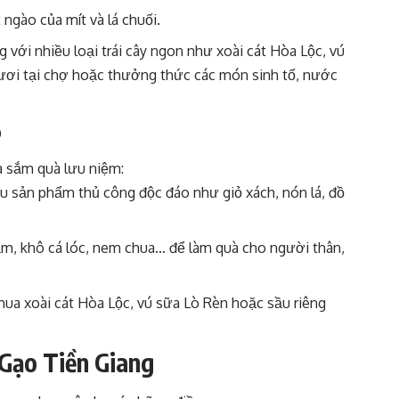
ngào của mít và lá chuối.
g với nhiều loại trái cây ngon như xoài cát Hòa Lộc, vú
 tươi tại chợ hoặc thưởng thức các món sinh tố, nước
o
a sắm quà lưu niệm:
u sản phẩm thủ công độc đáo như giỏ xách, nón lá, đồ
m, khô cá lóc, nem chua… để làm quà cho người thân,
a xoài cát Hòa Lộc, vú sữa Lò Rèn hoặc sầu riêng
Gạo Tiền Giang