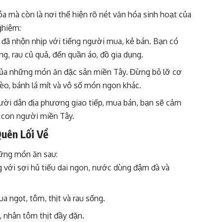
a mà còn là nơi thể hiện rõ nét văn hóa sinh hoạt của
ghiệm:
đã nhộn nhịp với tiếng người mua, kẻ bán. Bạn có
g, rau củ quả, đến quần áo, đồ gia dụng.
ủa những món ăn đặc sản miền Tây. Đừng bỏ lỡ cơ
xèo, bánh lá mít và vô số món ngon khác.
ời dân địa phương giao tiếp, mua bán, bạn sẽ cảm
a con người miền Tây.
uên Lối Về
hững món ăn sau:
 với sợi hủ tiếu dai ngon, nước dùng đậm đà và
 ngọt, tôm, thịt và rau sống.
 nhân tôm thịt đầy đặn.