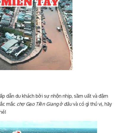
ấp dẫn du khách bởi sự nhộn nhịp, sầm uất và đậm
thắc mắc
chợ Gạo Tiền Giang ở đâu
và có gì thú vị, hãy
hé!