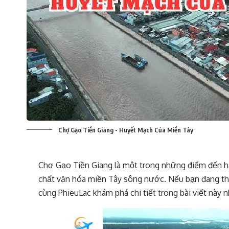
Chợ Gạo Tiền Giang - Huyết Mạch Của Miền Tây
Chợ Gạo Tiền Giang là một trong những điểm đến h
chất văn hóa miền Tây sông nước. Nếu bạn đang 
cùng PhieuLac khám phá chi tiết trong bài viết này n