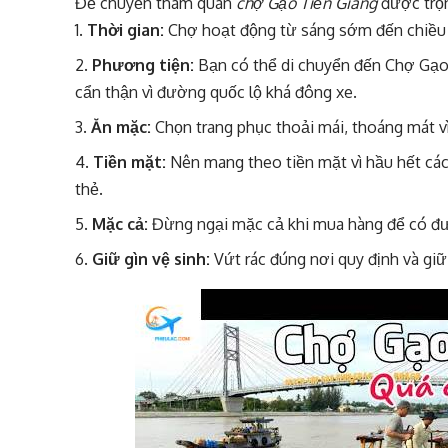
Để chuyến tham quan
chợ Gạo Tiền Giang
được trọn
Thời gian:
Chợ hoạt động từ sáng sớm đến chiều t
Phương tiện:
Bạn có thể di chuyển đến Chợ Gạo 
cẩn thận vì đường quốc lộ khá đông xe.
Ăn mặc:
Chọn trang phục thoải mái, thoáng mát vì
Tiền mặt:
Nên mang theo tiền mặt vì hầu hết cá
thẻ.
Mặc cả:
Đừng ngại mặc cả khi mua hàng để có đượ
Giữ gìn vệ sinh:
Vứt rác đúng nơi quy định và giữ