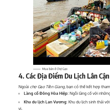
Mua bán ở Chợ Gạo
4. Các Địa Điểm Du Lịch Lân Cậ
Ngoài
chợ Gạo Tiền Giang
, bạn có thể kết hợp tham
Làng cổ Đông Hòa Hiệp:
Ngôi làng cổ với những
Khu du lịch Lan Vương:
Khu du lịch sinh thái vớ
vị.