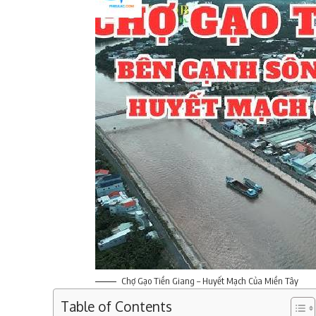
Chợ Gạo Tiền Giang – Huyết Mạch Của Miền Tây
Table of Contents