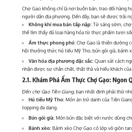
Chợ Gạo không chỉ là nơi buôn bán, trao đổi hàng hó
người dân địa phương. Đến đây, bạn sẽ được trải n
Không khí mua bán tấp nập:
Từ sáng sớm, chợ 
thể tìm thấy đủ loại hàng hóa từ thực phẩm tươi sốn
Ẩm thực phong phú:
Chợ Gạo là thiên đường c
hội thưởng thức hủ tiếu Mỹ Tho, bún gỏi già, bánh 
Văn hóa địa phương đặc sắc:
Quan sát cách ngư
nhận được sự chân chất, thật thà và hiếu khách củ
2.1. Khám Phá Ẩm Thực Chợ Gạo: Ngon Q
Đến
chợ Gạo Tiền Giang
, bạn nhất định phải thử n
Hủ tiếu Mỹ Tho:
Món ăn trứ danh của Tiền Giang
topping đa dạng.
Bún gỏi già:
Món bún đặc biệt với nước dùng chua
Bánh xèo:
Bánh xèo Chợ Gạo có lớp vỏ giòn tan,