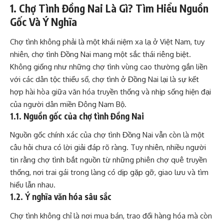
1. Chợ Tình Đồng Nai Là Gì? Tìm Hiểu Nguồn
Gốc Và Ý Nghĩa
Chợ tình không phải là một khái niệm xa lạ ở Việt Nam, tuy
nhiên, chợ tình Đồng Nai mang một sắc thái riêng biệt.
Không giống như những chợ tình vùng cao thường gắn liền
với các dân tộc thiểu số, chợ tình ở Đồng Nai lại là sự kết
hợp hài hòa giữa văn hóa truyền thống và nhịp sống hiện đại
của người dân miền Đông Nam Bộ.
1.1. Nguồn gốc của chợ tình Đồng Nai
Nguồn gốc chính xác của chợ tình Đồng Nai vẫn còn là một
câu hỏi chưa có lời giải đáp rõ ràng. Tuy nhiên, nhiều người
tin rằng chợ tình bắt nguồn từ những phiên chợ quê truyền
thống, nơi trai gái trong làng có dịp gặp gỡ, giao lưu và tìm
hiểu lẫn nhau.
1.2. Ý nghĩa văn hóa sâu sắc
Chợ tình không chỉ là nơi mua bán, trao đổi hàng hóa mà còn