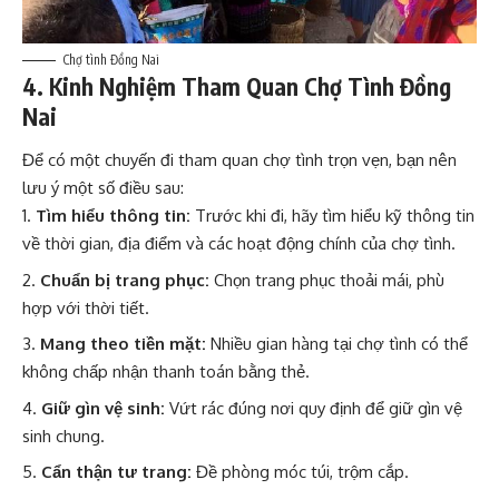
Chợ tình Đồng Nai
4. Kinh Nghiệm Tham Quan Chợ Tình Đồng
Nai
Để có một chuyến đi tham quan chợ tình trọn vẹn, bạn nên
lưu ý một số điều sau:
Tìm hiểu thông tin:
Trước khi đi, hãy tìm hiểu kỹ thông tin
về thời gian, địa điểm và các hoạt động chính của chợ tình.
Chuẩn bị trang phục:
Chọn trang phục thoải mái, phù
hợp với thời tiết.
Mang theo tiền mặt:
Nhiều gian hàng tại chợ tình có thể
không chấp nhận thanh toán bằng thẻ.
Giữ gìn vệ sinh:
Vứt rác đúng nơi quy định để giữ gìn vệ
sinh chung.
Cẩn thận tư trang:
Đề phòng móc túi, trộm cắp.