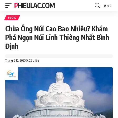
PHIEULAC.COM
Aa
Font
Resizer
BLOG
Chùa Ông Núi Cao Bao Nhiêu? Khám
Phá Ngọn Núi Linh Thiêng Nhất Bình
Định
Tháng 5 15, 2025 9:02 chiều