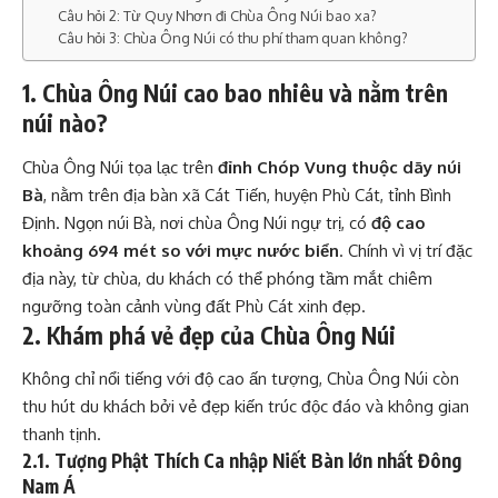
Câu hỏi 2: Từ Quy Nhơn đi Chùa Ông Núi bao xa?
Câu hỏi 3: Chùa Ông Núi có thu phí tham quan không?
1. Chùa Ông Núi cao bao nhiêu và nằm trên
núi nào?
Chùa Ông Núi tọa lạc trên
đỉnh Chóp Vung thuộc dãy núi
Bà
, nằm trên địa bàn xã Cát Tiến, huyện Phù Cát, tỉnh Bình
Định. Ngọn núi Bà, nơi chùa Ông Núi ngự trị, có
độ cao
khoảng 694 mét so với mực nước biển
. Chính vì vị trí đặc
địa này, từ chùa, du khách có thể phóng tầm mắt chiêm
ngưỡng toàn cảnh vùng đất Phù Cát xinh đẹp.
2. Khám phá vẻ đẹp của Chùa Ông Núi
Không chỉ nổi tiếng với độ cao ấn tượng, Chùa Ông Núi còn
thu hút du khách bởi vẻ đẹp kiến trúc độc đáo và không gian
thanh tịnh.
2.1. Tượng Phật Thích Ca nhập Niết Bàn lớn nhất Đông
Nam Á