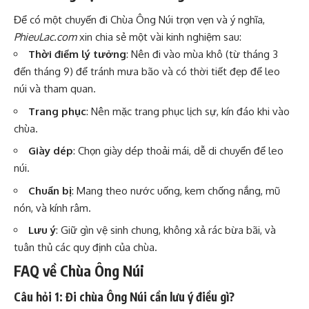
Để có một chuyến đi Chùa Ông Núi trọn vẹn và ý nghĩa,
PhieuLac.com
xin chia sẻ một vài kinh nghiệm sau:
Thời điểm lý tưởng
: Nên đi vào mùa khô (từ tháng 3
đến tháng 9) để tránh mưa bão và có thời tiết đẹp để leo
núi và tham quan.
Trang phục
: Nên mặc trang phục lịch sự, kín đáo khi vào
chùa.
Giày dép
: Chọn giày dép thoải mái, dễ di chuyển để leo
núi.
Chuẩn bị
: Mang theo nước uống, kem chống nắng, mũ
nón, và kính râm.
Lưu ý
: Giữ gìn vệ sinh chung, không xả rác bừa bãi, và
tuân thủ các quy định của chùa.
FAQ về Chùa Ông Núi
Câu hỏi 1: Đi chùa Ông Núi cần lưu ý điều gì?