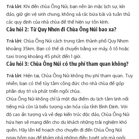
Trả lời:
Khi đến chùa Ông Núi, bạn nên ăn mặc lịch sự, kín
đáo, giữ gìn vệ sinh chung, không xả rác bừa bãi và tuân thủ
các quy định của nhà chùa để thể hiện sự tôn kính.
Câu hỏi 2: Từ Quy Nhơn đi Chùa Ông Núi bao xa?
Trả lời:
Chùa Ông Núi cách trung tâm thành phố Quy Nhơn
khoảng 35km. Bạn có thể di chuyển bằng xe máy, ô tô hoặc
taxi trong khoảng 45 phút đến 1 giờ.
Câu hỏi 3: Chùa Ông Núi có thu phí tham quan không?
Trả lời:
Hiện tại, Chùa Ông Núi không thu phí tham quan. Tuy
nhiên, bạn có thể tùy tâm công đức cho nhà chùa để góp
phần duy trì và phát triển ngôi chùa.
Chùa Ông Núi không chỉ là một địa điểm du lịch tâm linh nổi
tiếng mà còn là biểu tượng văn hóa của tỉnh Bình Định. Với
độ cao ấn tượng và vẻ đẹp kiến trúc độc đáo, Chùa Ông Núi
hứa hẹn sẽ mang đến cho du khách những trải nghiệm khó
quên. Hãy lên kế hoạch cho chuyến đi đến Chùa Ông Núi
ngay hôm nay để khám phá những điều tuyệt vời mà ngôi