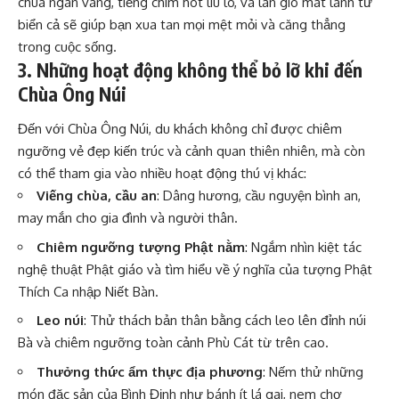
chùa ngân vang, tiếng chim hót líu lo, và làn gió mát lành từ
biển cả sẽ giúp bạn xua tan mọi mệt mỏi và căng thẳng
trong cuộc sống.
3. Những hoạt động không thể bỏ lỡ khi đến
Chùa Ông Núi
Đến với Chùa Ông Núi, du khách không chỉ được chiêm
ngưỡng vẻ đẹp kiến trúc và cảnh quan thiên nhiên, mà còn
có thể tham gia vào nhiều hoạt động thú vị khác:
Viếng chùa, cầu an
: Dâng hương, cầu nguyện bình an,
may mắn cho gia đình và người thân.
Chiêm ngưỡng tượng Phật nằm
: Ngắm nhìn kiệt tác
nghệ thuật Phật giáo và tìm hiểu về ý nghĩa của tượng Phật
Thích Ca nhập Niết Bàn.
Leo núi
: Thử thách bản thân bằng cách leo lên đỉnh núi
Bà và chiêm ngưỡng toàn cảnh Phù Cát từ trên cao.
Thưởng thức ẩm thực địa phương
: Nếm thử những
món đặc sản của Bình Định như bánh ít lá gai, nem chợ