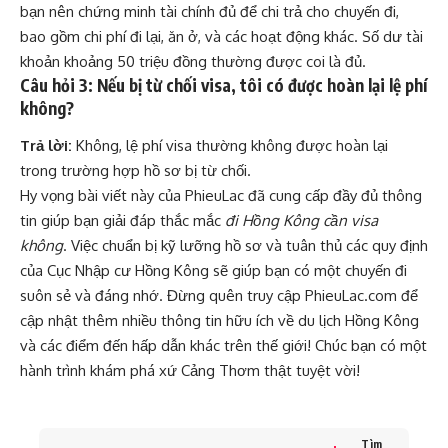
bạn nên chứng minh tài chính đủ để chi trả cho chuyến đi,
bao gồm chi phí đi lại, ăn ở, và các hoạt động khác. Số dư tài
khoản khoảng 50 triệu đồng thường được coi là đủ.
Câu hỏi 3: Nếu bị từ chối visa, tôi có được hoàn lại lệ phí
không?
Trả lời:
Không, lệ phí visa thường không được hoàn lại
trong trường hợp hồ sơ bị từ chối.
Hy vọng bài viết này của PhieuLac đã cung cấp đầy đủ thông
tin giúp bạn giải đáp thắc mắc
đi Hồng Kông cần visa
không
. Việc chuẩn bị kỹ lưỡng hồ sơ và tuân thủ các quy định
của Cục Nhập cư Hồng Kông sẽ giúp bạn có một chuyến đi
suôn sẻ và đáng nhớ. Đừng quên truy cập
PhieuLac.com
để
cập nhật thêm nhiều thông tin hữu ích về du lịch Hồng Kông
và các điểm đến hấp dẫn khác trên thế giới! Chúc bạn có một
hành trình khám phá xứ Cảng Thơm thật tuyệt vời!
Tìm