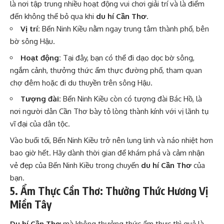
là nơi tập trung nhiều hoạt động vui chơi giải trí và là điểm
đến không thể bỏ qua khi
du hí Cần Thơ
.
Vị trí:
Bến Ninh Kiều nằm ngay trung tâm thành phố, bên
bờ sông Hậu.
Hoạt động:
Tại đây, bạn có thể đi dạo dọc bờ sông,
ngắm cảnh, thưởng thức ẩm thực đường phố, tham quan
chợ đêm hoặc đi du thuyền trên sông Hậu.
Tượng đài:
Bến Ninh Kiều còn có tượng đài Bác Hồ, là
nơi người dân Cần Thơ bày tỏ lòng thành kính với vị lãnh tụ
vĩ đại của dân tộc.
Vào buổi tối, Bến Ninh Kiều trở nên lung linh và náo nhiệt hơn
bao giờ hết. Hãy dành thời gian để khám phá và cảm nhận
vẻ đẹp của Bến Ninh Kiều trong chuyến
du hí Cần Thơ
của
bạn.
5. Ẩm Thực Cần Thơ: Thưởng Thức Hương Vị
Miền Tây
Du hí Cần Thơ
mà không thưởng thức ẩm thực thì quả là