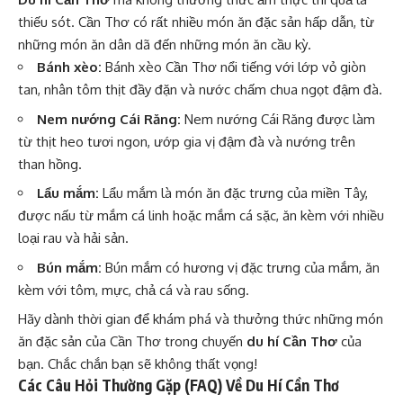
thiếu sót. Cần Thơ có rất nhiều món ăn đặc sản hấp dẫn, từ
những món ăn dân dã đến những món ăn cầu kỳ.
Bánh xèo:
Bánh xèo Cần Thơ nổi tiếng với lớp vỏ giòn
tan, nhân tôm thịt đầy đặn và nước chấm chua ngọt đậm đà.
Nem nướng Cái Răng:
Nem nướng Cái Răng được làm
từ thịt heo tươi ngon, ướp gia vị đậm đà và nướng trên
than hồng.
Lẩu mắm:
Lẩu mắm là món ăn đặc trưng của miền Tây,
được nấu từ mắm cá linh hoặc mắm cá sặc, ăn kèm với nhiều
loại rau và hải sản.
Bún mắm:
Bún mắm có hương vị đặc trưng của mắm, ăn
kèm với tôm, mực, chả cá và rau sống.
Hãy dành thời gian để khám phá và thưởng thức những món
ăn đặc sản của Cần Thơ trong chuyến
du hí Cần Thơ
của
bạn. Chắc chắn bạn sẽ không thất vọng!
Các Câu Hỏi Thường Gặp (FAQ) Về Du Hí Cần Thơ