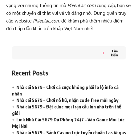
vọng với những thông tin mà
PhieuLac.com
cung cấp, bạn sẽ
có một chuyến đi thật vui vẻ và đáng nhớ. Đừng quên truy
cập website
Phieulac.com
để khám phá thêm nhiều điểm
đến hấp dẫn khác trên khắp Việt Nam nhé!
Tìm
kiếm
Recent Posts
Nhà cái 5679 – Chơi cá cược không phải lo lộ info cá
nhân
Nhà cái 5679 – Chơi nổ hũ, nhận code free mỗi ngày
Nhà cái 5679 – Đặt cược mọi trận cầu lớn nhỏ trên thế
giới
Link Nhà Cái 5679 Dự Phòng 24/7 – Vào Game Mọi Lúc
Mọi Nơi
Nhà cái 5679 – Sảnh Casino trực tuyến chuẩn Las Vegas