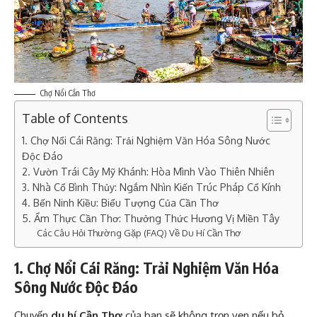
Chợ Nổi Cần Thơ
Table of Contents
1. Chợ Nổi Cái Răng: Trải Nghiệm Văn Hóa Sông Nước
Độc Đáo
2. Vườn Trái Cây Mỹ Khánh: Hòa Mình Vào Thiên Nhiên
3. Nhà Cổ Bình Thủy: Ngắm Nhìn Kiến Trúc Pháp Cổ Kính
4. Bến Ninh Kiều: Biểu Tượng Của Cần Thơ
5. Ẩm Thực Cần Thơ: Thưởng Thức Hương Vị Miền Tây
Các Câu Hỏi Thường Gặp (FAQ) Về Du Hí Cần Thơ
1. Chợ Nổi Cái Răng: Trải Nghiệm Văn Hóa
Sông Nước Độc Đáo
Chuyến
du hí Cần Thơ
của bạn sẽ không trọn vẹn nếu bỏ