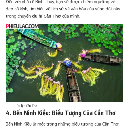
Đến với nhà cổ Bình Thủy, bạn sẽ được chiêm ngưỡng vẻ
đẹp cổ kính, tìm hiểu về lịch sử và văn hóa của vùng đất này
trong chuyến
du hí Cần Thơ
của mình.
Du lịch Cần Thơ
4. Bến Ninh Kiều: Biểu Tượng Của Cần Thơ
Bến Ninh Kiều là một trong những biểu tượng của Cần Thơ,