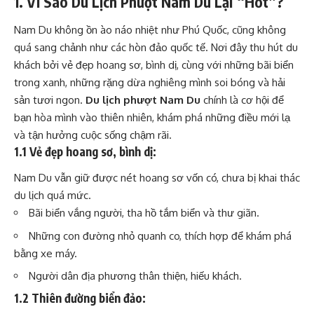
1. Vì Sao Du Lịch Phượt Nam Du Lại “Hot”?
Nam Du không ồn ào náo nhiệt như Phú Quốc, cũng không
quá sang chảnh như các hòn đảo quốc tế. Nơi đây thu hút du
khách bởi vẻ đẹp hoang sơ, bình dị, cùng với những bãi biển
trong xanh, những rặng dừa nghiêng mình soi bóng và hải
sản tươi ngon.
Du lịch phượt Nam Du
chính là cơ hội để
bạn hòa mình vào thiên nhiên, khám phá những điều mới lạ
và tận hưởng cuộc sống chậm rãi.
1.1 Vẻ đẹp hoang sơ, bình dị:
Nam Du vẫn giữ được nét hoang sơ vốn có, chưa bị khai thác
du lịch quá mức.
Bãi biển vắng người, tha hồ tắm biển và thư giãn.
Những con đường nhỏ quanh co, thích hợp để khám phá
bằng xe máy.
Người dân địa phương thân thiện, hiếu khách.
1.2 Thiên đường biển đảo: