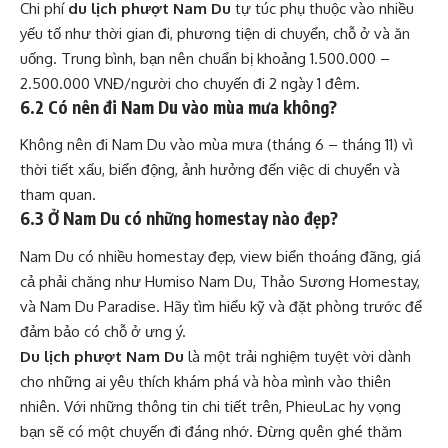
Chi phí
du lịch phượt Nam Du
tự túc phụ thuộc vào nhiều
yếu tố như thời gian đi, phương tiện di chuyển, chỗ ở và ăn
uống. Trung bình, bạn nên chuẩn bị khoảng 1.500.000 –
2.500.000 VNĐ/người cho chuyến đi 2 ngày 1 đêm.
6.2 Có nên đi Nam Du vào mùa mưa không?
Không nên đi Nam Du vào mùa mưa (tháng 6 – tháng 11) vì
thời tiết xấu, biển động, ảnh hưởng đến việc di chuyển và
tham quan.
6.3 Ở Nam Du có những homestay nào đẹp?
Nam Du có nhiều homestay đẹp, view biển thoáng đãng, giá
cả phải chăng như Humiso Nam Du, Thảo Sương Homestay,
và Nam Du Paradise. Hãy tìm hiểu kỹ và đặt phòng trước để
đảm bảo có chỗ ở ưng ý.
Du lịch phượt Nam Du
là một trải nghiệm tuyệt vời dành
cho những ai yêu thích khám phá và hòa mình vào thiên
nhiên. Với những thông tin chi tiết trên, PhieuLac hy vọng
bạn sẽ có một chuyến đi đáng nhớ. Đừng quên ghé thăm