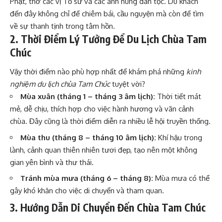
Phật, thờ các vị Tổ sư và các anh hùng dân tộc. Du khách
đến đây không chỉ để chiêm bái, cầu nguyện mà còn để tìm
về sự thanh tịnh trong tâm hồn.
2. Thời Điểm Lý Tưởng Để Du Lịch Chùa Tam
Chúc
Vậy thời điểm nào phù hợp nhất để khám phá những
kinh
nghiệm du lịch chùa Tam Chúc
tuyệt vời?
Mùa xuân (tháng 1 – tháng 3 âm lịch):
Thời tiết mát
mẻ, dễ chịu, thích hợp cho việc hành hương và vãn cảnh
chùa. Đây cũng là thời điểm diễn ra nhiều lễ hội truyền thống.
Mùa thu (tháng 8 – tháng 10 âm lịch):
Khí hậu trong
lành, cảnh quan thiên nhiên tươi đẹp, tạo nên một không
gian yên bình và thư thái.
Tránh mùa mưa (tháng 6 – tháng 8):
Mùa mưa có thể
gây khó khăn cho việc di chuyển và tham quan.
3. Hướng Dẫn Di Chuyển Đến Chùa Tam Chúc