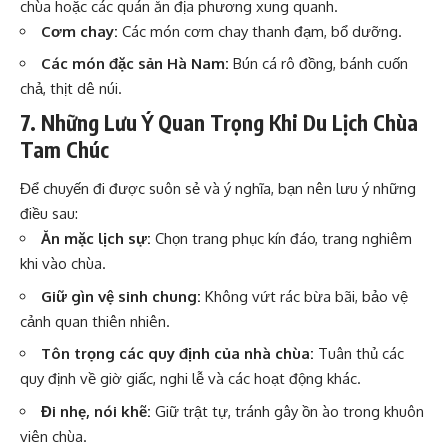
chùa hoặc các quán ăn địa phương xung quanh.
Cơm chay:
Các món cơm chay thanh đạm, bổ dưỡng.
Các món đặc sản Hà Nam:
Bún cá rô đồng, bánh cuốn
chả, thịt dê núi.
7. Những Lưu Ý Quan Trọng Khi Du Lịch Chùa
Tam Chúc
Để chuyến đi được suôn sẻ và ý nghĩa, bạn nên lưu ý những
điều sau:
Ăn mặc lịch sự:
Chọn trang phục kín đáo, trang nghiêm
khi vào chùa.
Giữ gìn vệ sinh chung:
Không vứt rác bừa bãi, bảo vệ
cảnh quan thiên nhiên.
Tôn trọng các quy định của nhà chùa:
Tuân thủ các
quy định về giờ giấc, nghi lễ và các hoạt động khác.
Đi nhẹ, nói khẽ:
Giữ trật tự, tránh gây ồn ào trong khuôn
viên chùa.