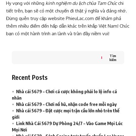
Hy vọng với những
kinh nghiệm du lịch chùa Tam Chúc
chi
tiết trên, bạn sẽ có một chuyến đi thật ý nghĩa và đáng nhớ.
Đừng quên truy cập website
PhieuLac.com
để khám phá
thêm nhiều điểm đến hấp dẫn khác trên khắp Việt Nam! Chúc
bạn có một hành trình an lành và tràn đầy niềm vui!
Tìm
kiếm
Recent Posts
Nhà cái 5679 – Chơi cá cược không phải lo lộ info cá
nhân
Nhà cái 5679 – Chơi nổ hũ, nhận code free mỗi ngày
Nhà cái 5679 – Đặt cược mọi trận cầu lớn nhỏ trên thế
giới
Link Nhà Cái 5679 Dự Phòng 24/7 – Vào Game Mọi Lúc
Mọi Nơi
Nhà cái 5679 – Sảnh Casino trực tuyến chuẩn Las Vegas