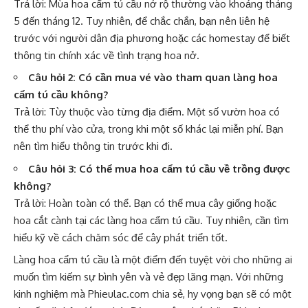
Trả lời: Mùa hoa cẩm tú cầu nở rộ thường vào khoảng tháng
5 đến tháng 12. Tuy nhiên, để chắc chắn, bạn nên liên hệ
trước với người dân địa phương hoặc các homestay để biết
thông tin chính xác về tình trạng hoa nở.
Câu hỏi 2: Có cần mua vé vào tham quan làng hoa
cẩm tú cầu không?
Trả lời: Tùy thuộc vào từng địa điểm. Một số vườn hoa có
thể thu phí vào cửa, trong khi một số khác lại miễn phí. Bạn
nên tìm hiểu thông tin trước khi đi.
Câu hỏi 3: Có thể mua hoa cẩm tú cầu về trồng được
không?
Trả lời: Hoàn toàn có thể. Bạn có thể mua cây giống hoặc
hoa cắt cành tại các làng hoa cẩm tú cầu. Tuy nhiên, cần tìm
hiểu kỹ về cách chăm sóc để cây phát triển tốt.
Làng hoa cẩm tú cầu là một điểm đến tuyệt vời cho những ai
muốn tìm kiếm sự bình yên và vẻ đẹp lãng mạn. Với những
kinh nghiệm mà Phieulac.com chia sẻ, hy vọng bạn sẽ có một