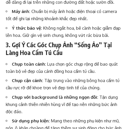
dễ dàng đi lại trên những con đường đất hoặc sườn đồi.
Máy ảnh:
Chuẩn bị máy ảnh hoặc điện thoại có camera
tốt để ghi lại những khoảnh khắc đẹp nhất.
Ý thức bảo vệ:
Không ngắt hoa, bẻ cành hoặc giẫm đạp
lên hoa. Giữ gìn vệ sinh chung, không vứt rác bừa bãi.
3. Gợi Ý Các Góc Chụp Ảnh “Sống Ảo” Tại
Làng Hoa Cẩm Tú Cầu
Chụp toàn cảnh:
Lựa chọn góc chụp rộng để bao quát
toàn bộ vẻ đẹp của cánh đồng hoa cẩm tú cầu.
Chụp cận cảnh:
Tập trung vào những bông hoa cẩm tú
cầu rực rỡ để khoe trọn vẻ đẹp tinh tế của chúng.
Chụp với background là những ngọn đồi:
Tận dụng
khung cảnh thiên nhiên hùng vĩ để tạo nên những bức ảnh
độc đáo.
Sử dụng phụ kiện:
Mang theo những phụ kiện như mũ,
nón, ô, khăn choàng để tăng thêm sự sinh động cho bức ảnh.