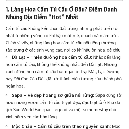
1. Làng Hoa Cẩm Tú Cầu Ở Đâu? Điểm Danh
Những Địa Điểm “Hot” Nhất
Cẩm tú cầu không kén chọn đất trồng, nhưng phát triển tốt
nhất ở những vùng có khí hậu mát mẻ, quanh năm ẩm ướt.
Chính vì vậy, những làng hoa cẩm tú cầu nổi tiếng thường
tập trung ở các tỉnh vùng cao, nơi có khí hậu ôn hòa, dễ chịu.
Đà Lạt – Thiên đường hoa cẩm tú cầu:
Nhắc đến làng
hoa cẩm tú cầu, không thể không nhắc đến Đà Lạt. Những
cánh đồng hoa cẩm tú cầu bạt ngàn ở Trại Mát, Lạc Dương
hay Đồi Chè Cầu Đất đã trở thành biểu tượng của thành phố
ngàn hoa.
Sapa – Vẻ đẹp hoang sơ giữa núi rừng:
Sapa cũng sở
hữu những vườn cẩm tú cầu tuyệt đẹp, đặc biệt là ở khu du
lịch Sun World Fansipan Legend và một số homestay nhỏ
xinh nằm ven các bản làng.
Mộc Châu – Cẩm tú cầu trên thảo nguyên xanh:
Mộc